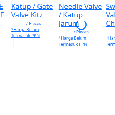
E
Katup / Gate
Needle Valve
Sw
RF
Valve Kitz
/ Katup
Val
Jarum
Ch
Rp. 100
/ Pieces
*Harga Belum
Rp. 100
/ Pieces
Rp. 
Termasuk PPN
*Harga Belum
*Ha
Termasuk PPN
Ter