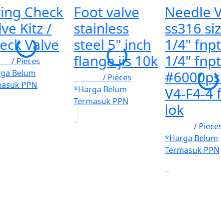
ing Check
Foot valve
Needle V
ve Kitz /
stainless
ss316 si
eck Valve
steel 5" inch
1/4" fnpt
flange jis 10k
1/4" fnpt
100
/ Pieces
rga Belum
#6000psi
Rp. 100
/ Pieces
masuk PPN
*Harga Belum
V4-F4-4 
Termasuk PPN
lok
Rp. 123
/ Piece
*Harga Belum
Termasuk PPN