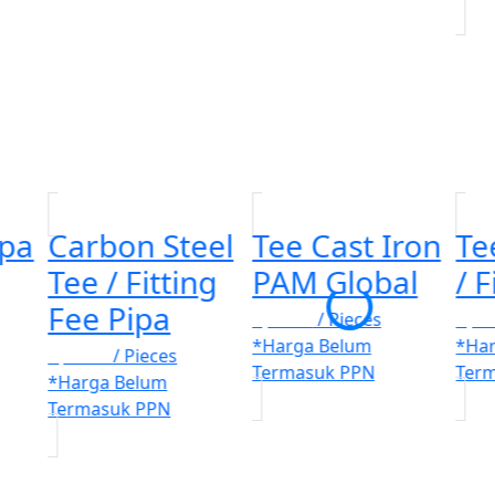
ipa
Carbon Steel
Tee Cast Iron
Te
Tee / Fitting
PAM Global
/ F
Fee Pipa
Rp. 100
/ Pieces
Rp. 
*Harga Belum
*Ha
Rp. 100
/ Pieces
Termasuk PPN
Ter
*Harga Belum
Termasuk PPN