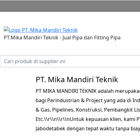
PT.Mika Mandiri Teknik - Jual Pipa dan Fitting Pipa
PT. Mika Mandiri Teknik
PT MIKA MANDIRI TEKNIK adalah merupakan s
bagi Perindustrian & Project yang ada di In
& Gas, Pipelines, Konstruksi, Pembangkit List
Etc.\\r\\n\\r\\nUntuk kepuasan klien, kam
Jabodetabek dengan tepat waktu tanpa biay
serta dapat melengkapi sertifikat produk yan