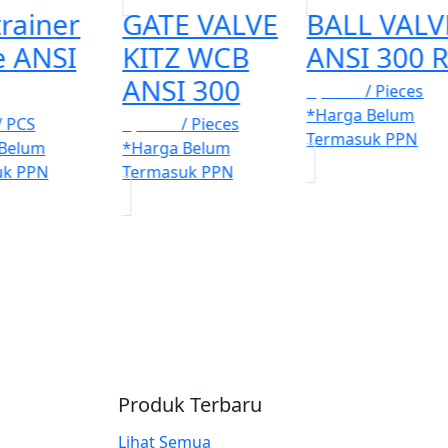
trainer
GATE VALVE
BALL VALV
e ANSI
KITZ WCB
ANSI 300 
ANSI 300
Rp. 100
/ Pieces
*Harga Belum
/ PCS
Rp. 100
/ Pieces
Termasuk PPN
 Belum
*Harga Belum
uk PPN
Termasuk PPN
Produk Terbaru
Lihat Semua