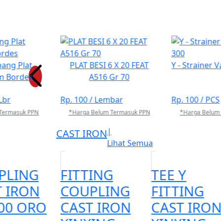
MANDIRI TEKNIK\\r\\nTelp : 021 2260 8899\\r
sales01.pipefitting@gmail.com
\\r\\nWebsit
bang Plat
PLAT BESI 6 X 20 FEAT
Y - Strainer 
m Bordes
A516 Gr 70
 Lbr
Rp. 100
/ Lembar
Rp. 100
/ PCS
Termasuk PPN
*Harga Belum Termasuk PPN
*Harga Belum
|
CAST IRON
Lihat Semua
PLING
FITTING
TEE Y
T IRON
COUPLING
FITTING
00 ORO
CAST IRON
CAST IRO