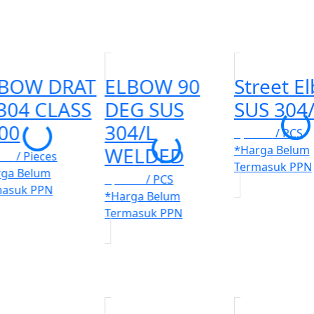
BOW DRAT
ELBOW 90
Street E
304 CLASS
DEG SUS
SUS 304/
00
304/L
Rp. 100
/ PCS
WELDED
*Harga Belum
100
/ Pieces
Termasuk PPN
rga Belum
Rp. 100
/ PCS
masuk PPN
*Harga Belum
Termasuk PPN