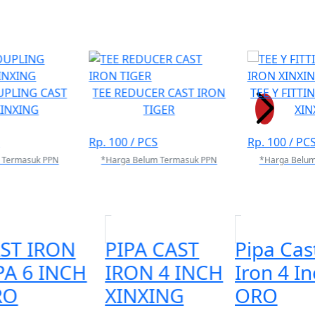
mail :
sales01.mmt@gmail.com
\\r\\nEmail :
UPLING CAST
TEE REDUCER CAST IRON
TEE Y FITTI
XINXING
TIGER
XIN
Rp. 100
/ PCS
Rp. 100
/ PC
 Termasuk PPN
*Harga Belum Termasuk PPN
*Harga Belu
ST IRON
PIPA CAST
Pipa Cas
PA 6 INCH
IRON 4 INCH
Iron 4 I
RO
XINXING
ORO