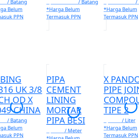
100
/ Batang
Rp. 1.501.000
/ Batang
Rp. 1.420.000
/
rga Belum
*Harga Belum
*Harga Belum
masuk PPN
Termasuk PPN
Termasuk PPN
BING
PIPA
X PAND
316 UK 3/8
CEMENT
PIPE JOI
CH OD X
LINING
COMPO
049 CHINA
MORTAR
TIPE 2
PIPA BESI
100
/ Batang
Rp. 100
/ Liter
rga Belum
*Harga Belum
Rp. 100
/ Meter
masuk PPN
Termasuk PPN
*Harga Belum