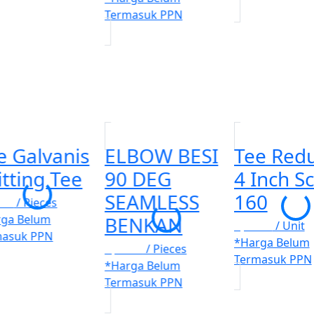
Termasuk PPN
e Galvanis
ELBOW BESI
Tee Red
itting Tee
90 DEG
4 Inch S
SEAMLESS
160
100
/ Pieces
rga Belum
BENKAN
Rp. 100
/ Unit
masuk PPN
*Harga Belum
Rp. 100
/ Pieces
Termasuk PPN
*Harga Belum
Termasuk PPN