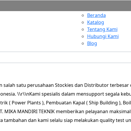
Beranda
Katalog
Tentang Kami
Hubungi Kami
Blog
alah satu perusahaan Stockies dan Distributor terbesar di
donesia. \\r\\nKami spesialis dalam mensupport segala kebu
rik ( Power Plants ), Pembuatan Kapal ( Ship Building ), Boil
i PT. MIKA MANDIRI TEKNIK memberikan pelayanan maksimal
a tambahan dan kami selalu siap melakukan quality test 
g di jual.\\r\\n\\r\\nUntuk informasi lebih lanjut, silahka