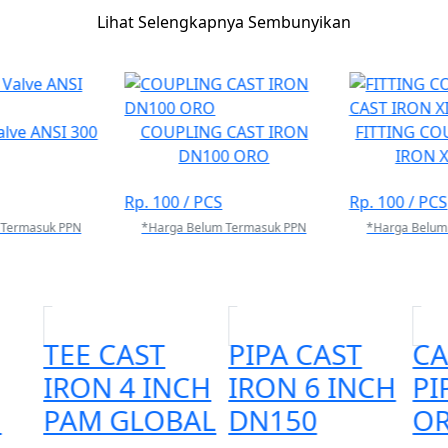
Lihat Selengkapnya
Sembunyikan
\\nFax : 021 2260 8866\\r\\nMobile : 0812-8130-1491\\r\\nE
e : www.mikamandiri.com
Valve ANSI 300
COUPLING CAST IRON
FITTING CO
DN100 ORO
IRON 
Rp. 100
/ PCS
Rp. 100
/ PCS
 Termasuk PPN
*Harga Belum Termasuk PPN
*Harga Belum
TEE CAST
PIPA CAST
CA
IRON 4 INCH
IRON 6 INCH
PI
N
PAM GLOBAL
DN150
O