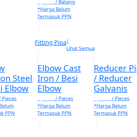
Rp. 100
/ Batang
*Harga Belum
Termasuk PPN
|
Fitting Pipa
Lihat Semua
w
Elbow Cast
Reducer P
on Steel
Iron / Besi
/ Reducer
si Elbow
Elbow
Galvanis
/ Pieces
Rp. 100
/ Pieces
Rp. 100
/ Pieces
 Belum
*Harga Belum
*Harga Belum
uk PPN
Termasuk PPN
Termasuk PPN