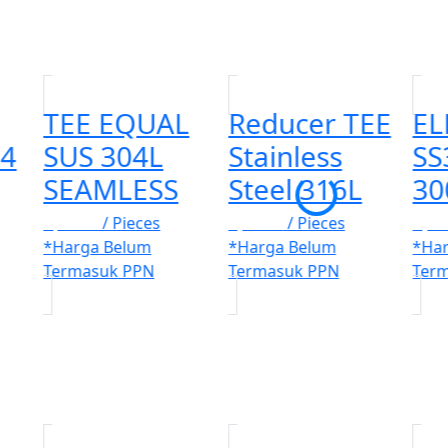
TEE EQUAL
Reducer TEE
EL
04
SUS 304L
Stainless
SS
SEAMLESS
Steel 316L
30
Rp. 100
/ Pieces
Rp. 100
/ Pieces
Rp. 
*Harga Belum
*Harga Belum
*Ha
Termasuk PPN
Termasuk PPN
Ter