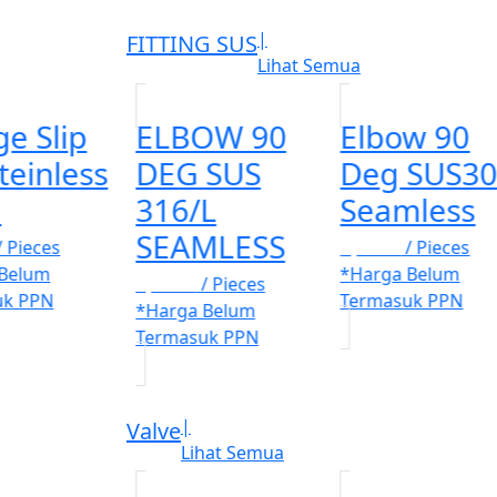
|
FITTING SUS
Lihat Semua
ge Slip
ELBOW 90
Elbow 90
teinless
DEG SUS
Deg SUS3
l
316/L
Seamless
SEAMLESS
/ Pieces
Rp. 100
/ Pieces
 Belum
*Harga Belum
Rp. 100
/ Pieces
uk PPN
Termasuk PPN
*Harga Belum
Termasuk PPN
|
Valve
Lihat Semua