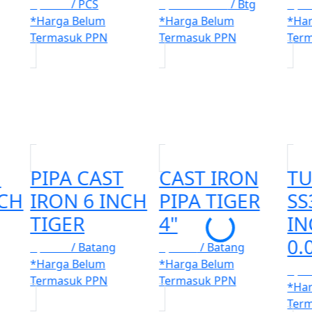
Rp. 100
/ PCS
Rp. 2.566.000
/ Btg
Rp. 
*Harga Belum
*Harga Belum
*Ha
Termasuk PPN
Termasuk PPN
Ter
N
PIPA CAST
CAST IRON
TU
NCH
IRON 6 INCH
PIPA TIGER
SS
TIGER
4"
IN
0.
Rp. 100
/ Batang
Rp. 100
/ Batang
*Harga Belum
*Harga Belum
Rp. 
Termasuk PPN
Termasuk PPN
*Ha
Ter