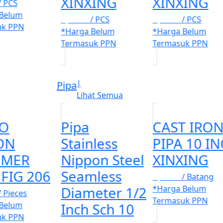
XINXING
XINXING
/ PCS
 Belum
Rp. 100
/ PCS
Rp. 100
/ PCS
uk PPN
*Harga Belum
*Harga Belum
Termasuk PPN
Termasuk PPN
|
Pipa
Lihat Semua
O
Pipa
CAST IRO
ON
Stainless
PIPA 10 I
MER
Nippon Steel
XINXING
FIG 206
Seamless
Rp. 100
/ Batang
Diameter 1/2
*Harga Belum
/ Pieces
Termasuk PPN
 Belum
Inch Sch 10
uk PPN